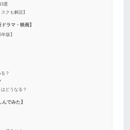
N3選
【リスクも解説】
最新ドラマ・映画】
25年版】
わる？
？
ントはどうなる？
楽しんでみた】