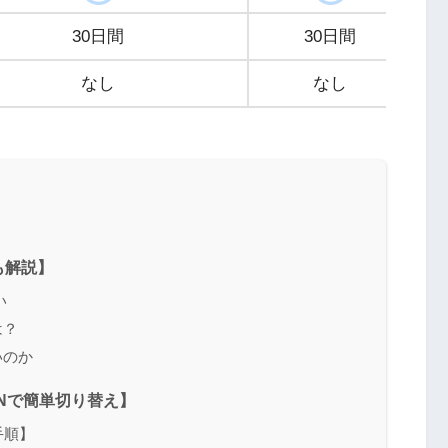
30日間
30日間
なし
なし
も解説】
い
は？
いのか
VPNで簡単切り替え】
手順】