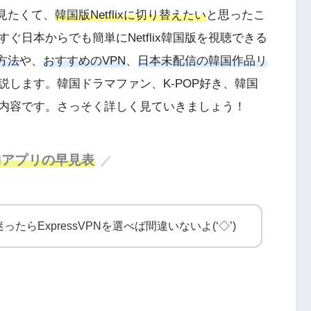
を見たくて、
韓国版Netflixに切り替えたい
と思ったこ
ぐ日本からでも簡単にNetflix韓国版を視聴できる
る方法
や、
おすすめのVPN
、
日本未配信の韓国作品リ
します。韓国ドラマファン、K-POP好き、韓国
内容です。さっそく詳しく見ていきましょう！
Nアプリの早見表
たらExpressVPNを選べば間違いないよ(‘◇’)ゞ