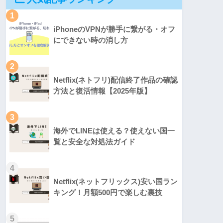
1
iPhoneのVPNが勝手に繋がる・オフ
にできない時の消し方
2
Netflix(ネトフリ)配信終了作品の確認
方法と復活情報【2025年版】
3
海外でLINEは使える？使えない国一
覧と安全な対処法ガイド
4
Netflix(ネットフリックス)安い国ラン
キング！月額500円で楽しむ裏技
5