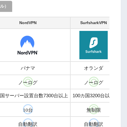
ル）
NordVPN
SurfsharkVPN
パナマ
オランダ
ノーログ
ノーログ
ヵ国サーバー設置台数7300台以上
100カ国3200台以上
10台
無制限
自動翻訳
自動翻訳