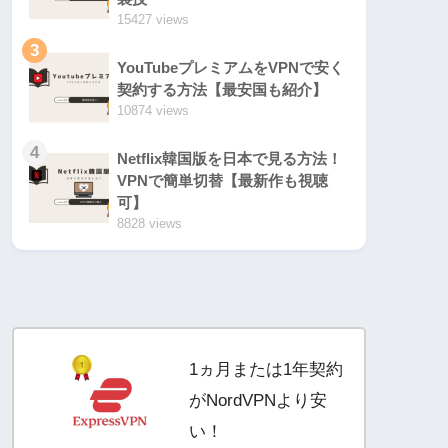
15427 views
3
YouTubeプレミアムをVPNで安く
契約する方法【最安国も紹介】
10874 views
4
Netflix韓国版を日本で見る方法！
VPNで簡単切替【最新作も視聴
可】
8828 views
1ヵ月または1年契約
がNordVPNより安
い！