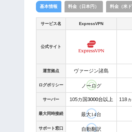
基本情報
料金（日本円）
料金（米ド
サービス名
ExpressVPN
公式サイト
ヴァージン諸島
運営拠点
ログポリシー
ノーログ
105カ国
3000台以上
118
サーバー
最大同時接続
最大14台
サポート窓口
自動翻訳