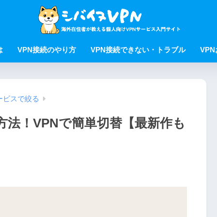
は
VPN接続のやり方
VPN接続できない・トラブル
VP
ービスで絞る
見る方法！VPNで簡単切替【最新作も