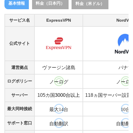
基本情報
料金（日本円）
料金（米ドル）
サービス名
ExpressVPN
NordVP
公式サイト
運営拠点
ヴァージン諸島
パナマ
ログポリシー
ノーログ
ノーロ
サーバー
105カ国
3000台以上
118ヵ国サーバー設置
最大同時接続
最大14台
10台
サポート窓口
自動翻訳
自動翻