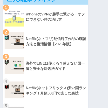
1
iPhoneのVPNが勝手に繋がる・オフ
にできない時の消し方
2
Netflix(ネトフリ)配信終了作品の確認
方法と復活情報【2025年版】
3
海外でLINEは使える？使えない国一
覧と安全な対処法ガイド
4
Netflix(ネットフリックス)安い国ラン
キング！月額500円で楽しむ裏技
5