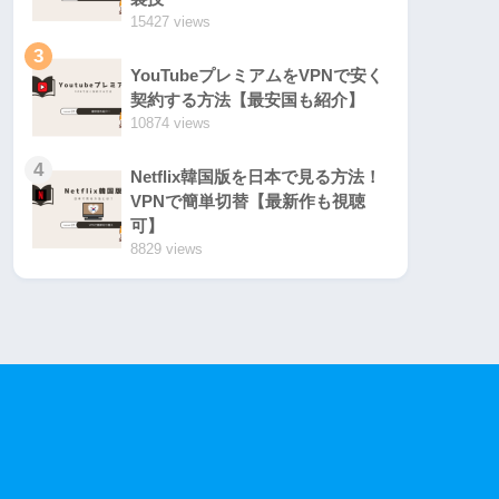
15427 views
3
YouTubeプレミアムをVPNで安く
契約する方法【最安国も紹介】
10874 views
4
Netflix韓国版を日本で見る方法！
VPNで簡単切替【最新作も視聴
可】
8829 views