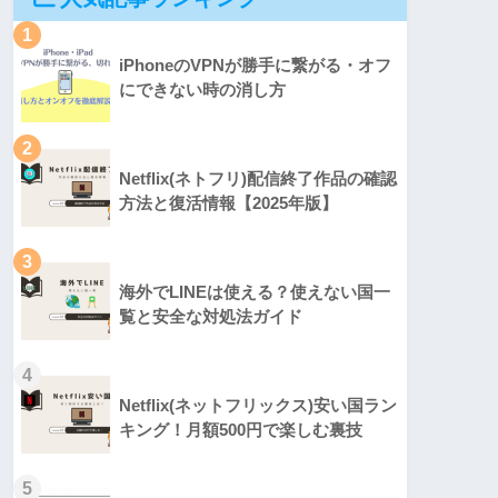
1
iPhoneのVPNが勝手に繋がる・オフ
にできない時の消し方
2
Netflix(ネトフリ)配信終了作品の確認
方法と復活情報【2025年版】
3
海外でLINEは使える？使えない国一
覧と安全な対処法ガイド
4
Netflix(ネットフリックス)安い国ラン
キング！月額500円で楽しむ裏技
5