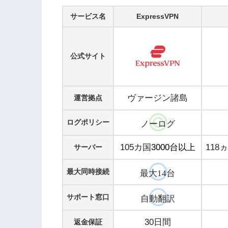
サービス名
ExpressVPN
公式サイト
ヴァージン諸島
運営拠点
ログポリシー
ノーログ
105カ国
3000台以上
118
サーバー
最大同時接続
最大14台
サポート窓口
自動翻訳
30日間
返金保証