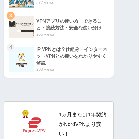
577 views
3
VPNアプリの使い方｜できるこ
と・接続方法・安全な使い分け
265 views
4
IP VPNとは？仕組み・インターネ
ットVPNとの違いをわかりやすく
解説
233 views
1ヵ月または1年契約
がNordVPNより安
い！