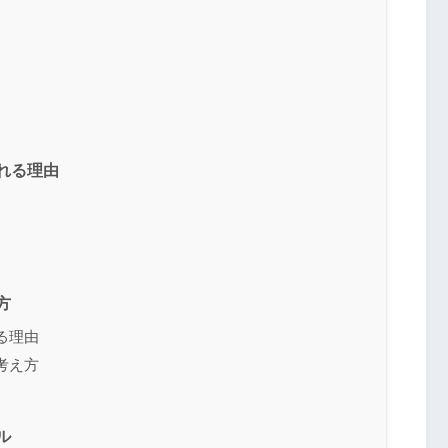
われる理由
方
る理由
考え方
ル