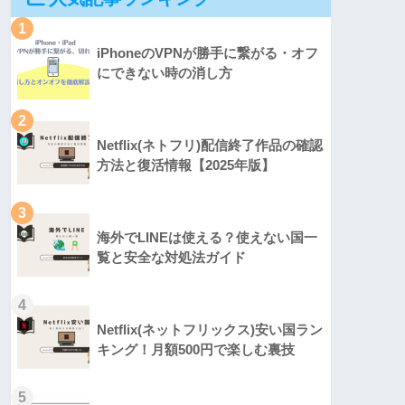
1
iPhoneのVPNが勝手に繋がる・オフ
にできない時の消し方
2
Netflix(ネトフリ)配信終了作品の確認
方法と復活情報【2025年版】
3
海外でLINEは使える？使えない国一
覧と安全な対処法ガイド
4
Netflix(ネットフリックス)安い国ラン
キング！月額500円で楽しむ裏技
5