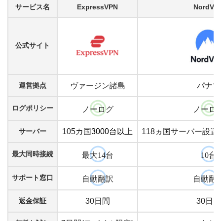
サービス名
ExpressVPN
NordVP
公式サイト
運営拠点
ヴァージン諸島
パナマ
ログポリシー
ノーログ
ノーロ
サーバー
105カ国
3000台以上
118ヵ国サーバー設置
最大同時接続
最大14台
10台
サポート窓口
自動翻訳
自動翻
返金保証
30日間
30日間