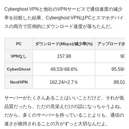
Cyberghost VPNと他社のVPNサービスで通信速度の減少
率を比較した結果、Cyberghost VPNはPCとスマホデバイ
スの両方で圧倒的にダウンロード速度が落ちたんだ。
PC
ダウンロード(Mbps)/減少率(%)
アップロード(Mbp
VPNなし
157.98
90.
CyberGhost
49.53/-68.6%
95.59/-
NordVPN
162.24/+2.7％
88.01/
サーバーがたくさんあることはいいことだけど、それが低
品質だったら、ただの見栄えだけの話になっちゃうよね。
だから、多くのサーバーを持っていることよりも、通信の
速さが維持されることの方がずっと大切なんだよ。