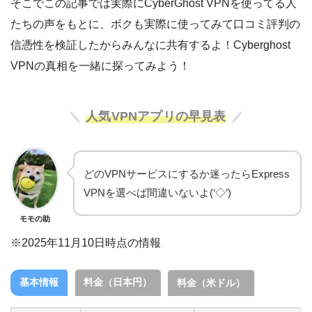
そこでこの記事では実際にCyberGhost VPNを使ってる人
たちの声をもとに、ボクも実際に使ってみて口コミ評判の
信憑性を検証したからみんなに共有するよ！Cyberghost
VPNの真相を一緒に探ってみよう！
人気VPNアプリの早見表
どのVPNサービスにするか迷ったらExpress
VPNを選べば間違いないよ(‘◇’)ゞ
モモの助
※2025年11月10日時点の情報
基本情報
料金（日本円）
料金（米ドル）