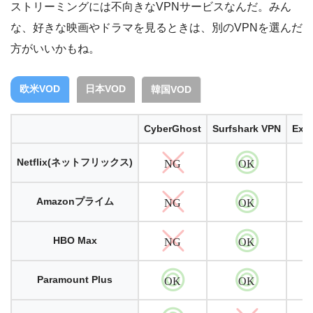
ストリーミングには不向きなVPNサービスなんだ。みん
な、好きな映画やドラマを見るときは、別のVPNを選んだ
方がいいかもね。
欧米VOD
日本VOD
韓国VOD
CyberGhost
Surfshark VPN
Exp
Netflix(ネットフリックス)
NG
OK
Amazonプライム
NG
OK
HBO Max
NG
OK
Paramount Plus
OK
OK