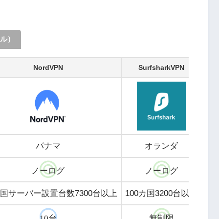
ル）
NordVPN
SurfsharkVPN
パナマ
オランダ
ノーログ
ノーログ
ヵ国サーバー設置台数7300台以上
100カ国3200台以上
10台
無制限