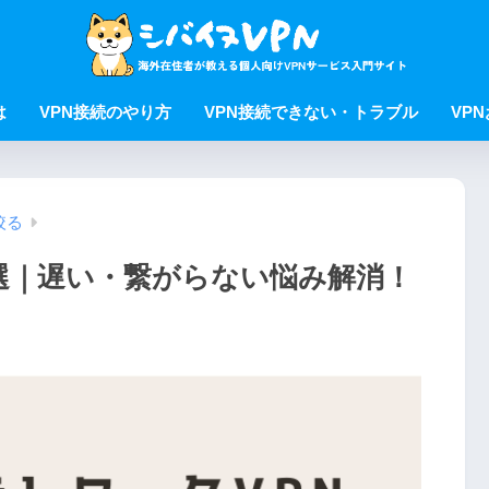
は
VPN接続のやり方
VPN接続できない・トラブル
VP
絞る
5選｜遅い・繋がらない悩み解消！