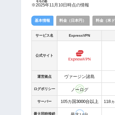
モモの助
※2025年11月10日時点の情報
基本情報
料金（日本円）
料金（米ド
サービス名
ExpressVPN
公式サイト
ヴァージン諸島
運営拠点
ログポリシー
ノーログ
105カ国
3000台以上
118
サーバー
最大同時接続
最大14台