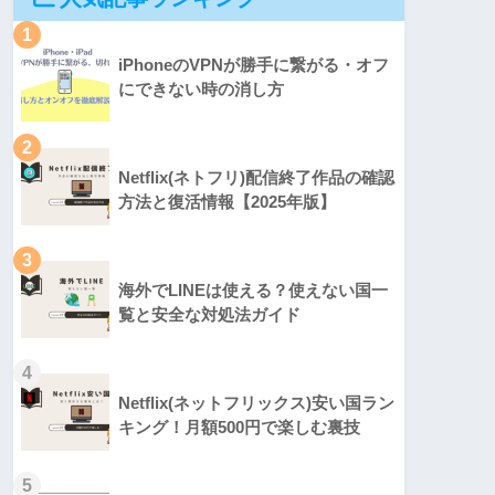
1
iPhoneのVPNが勝手に繋がる・オフ
にできない時の消し方
2
Netflix(ネトフリ)配信終了作品の確認
方法と復活情報【2025年版】
3
海外でLINEは使える？使えない国一
覧と安全な対処法ガイド
4
Netflix(ネットフリックス)安い国ラン
キング！月額500円で楽しむ裏技
5