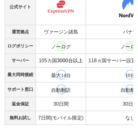
公式サイト
運営拠点
ヴァージン諸島
パナマ
ログポリシー
ノーログ
ノーロ
サーバー
105カ国
3000台以上
118ヵ国サーバー設置
最大同時接続
最大14台
10台
サポート窓口
自動翻訳
自動翻
返金保証
30日間
30日間
無料お試し
7日間(モバイル限定)
なし