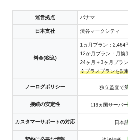
運営拠点
パナマ
日本支社
渋谷マークシティ
1ヵ月プラン：2,464円
12か月プラン：月換算1,045
料金(税込)
24ヶ月＋3ヶ月プラン：月換算
※プラスプランを記載
ノーログポリシー
独立監査で第三者
接続の安定性
118ヵ国サーバー設置
カスタマーサポートの対応
日本語自動
契約に必要な情報
決済情報、メー