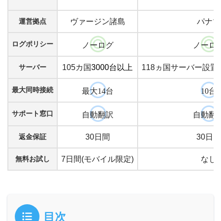
運営拠点
ヴァージン諸島
パナマ
ログポリシー
ノーログ
ノーロ
サーバー
105カ国
3000台以上
118ヵ国サーバー設置
最大同時接続
最大14台
10台
サポート窓口
自動翻訳
自動翻
返金保証
30日間
30日間
無料お試し
7日間(モバイル限定)
なし
目次