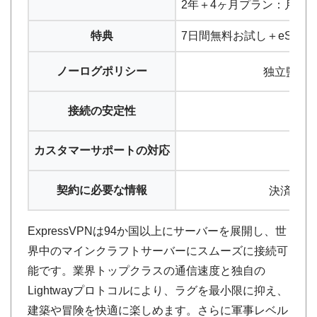
2年＋4ヶ月プラン：月換算746円
特典
7日間無料お試し＋eSIM 1
ノーログポリシー
独立監査
接続の安定性
105
カスタマーサポートの対応
日
契約に必要な情報
決済情報
ExpressVPNは94か国以上にサーバーを展開し、世
界中のマインクラフトサーバーにスムーズに接続可
能です。業界トップクラスの通信速度と独自の
Lightwayプロトコルにより、ラグを最小限に抑え、
建築や冒険を快適に楽しめます。さらに軍事レベル