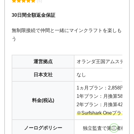
(5)
30日間全額返金保証
無制限接続で仲間と一緒にマインクラフトを楽しも
う
運営拠点
オランダ王国アムステル
日本支社
なし
1ヵ月プラン：2,858円
1年プラン：月換算580円/8
料金(税込)
2年プラン：月換算426円/11
※Surfshark Oneプラン
ノーログポリシー
独立監査で第三者機関