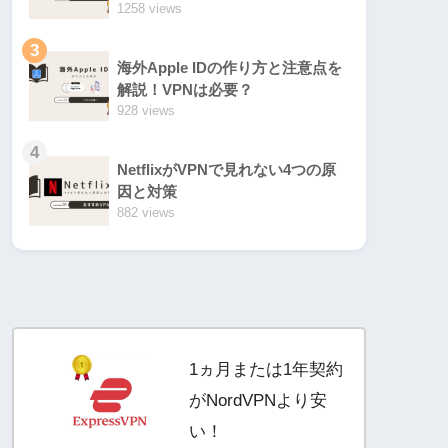
1258 views
3
海外Apple IDの作り方と注意点を
解説！VPNは必要？
928 views
4
NetflixがVPNで見れない4つの原
因と対策
882 views
1ヵ月または1年契約
がNordVPNより安
い！