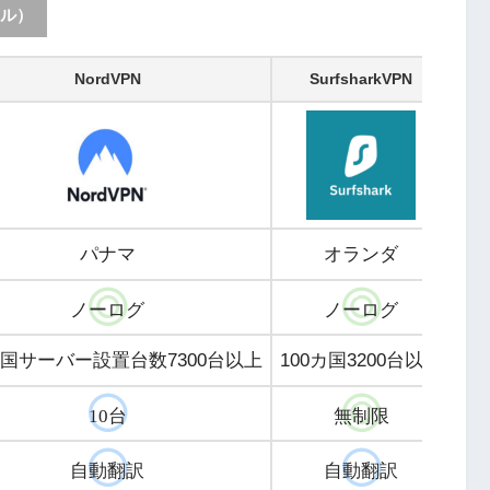
ル）
NordVPN
SurfsharkVPN
パナマ
オランダ
ノーログ
ノーログ
ヵ国サーバー設置台数7300台以上
100カ国3200台以上
10台
無制限
自動翻訳
自動翻訳