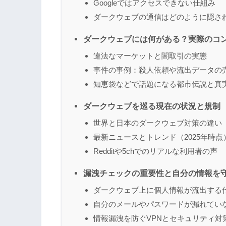
Googleではアクセスできない仕組み
ダークウェブの通信はどのように隠さ
ダークウェブには何がある？実際のコ
違法なマーケットと闇取引の実態
事件の事例：殺人依頼や流出データの
知恵袋などで話題になる都市伝説と真
ダークウェブを巡る現在の状況と規制
世界と日本のダークウェブ対策の違い
最新ニュースとトレンド（2025年時点
Redditや5chでのリアルな利用者の声
漏洩チェックの重要性と自分の情報を
ダークウェブ上に個人情報が流出する
自分のメールやパスワードが漏れてい
情報漏洩を防ぐVPNとセキュリティ対