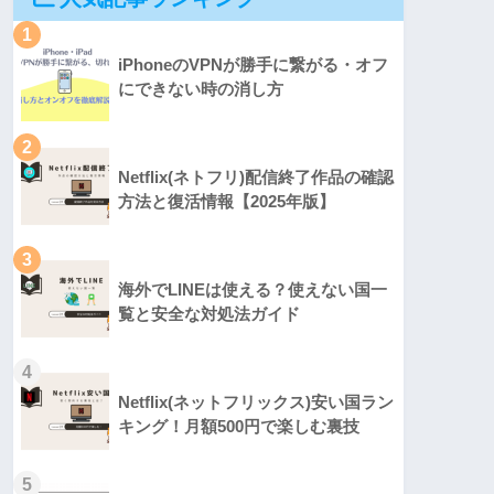
1
iPhoneのVPNが勝手に繋がる・オフ
にできない時の消し方
2
Netflix(ネトフリ)配信終了作品の確認
方法と復活情報【2025年版】
3
海外でLINEは使える？使えない国一
覧と安全な対処法ガイド
4
Netflix(ネットフリックス)安い国ラン
キング！月額500円で楽しむ裏技
5