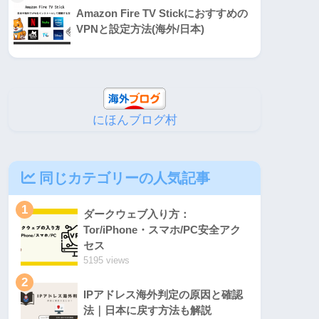
Amazon Fire TV Stickにおすすめの
VPNと設定方法(海外/日本)
にほんブログ村
同じカテゴリーの人気記事
1
​ダークウェブ入り方：
Tor/iPhone・スマホ/PC安全アク
セス
5195 views
2
IPアドレス海外判定の原因と確認
法｜日本に戻す方法も解説