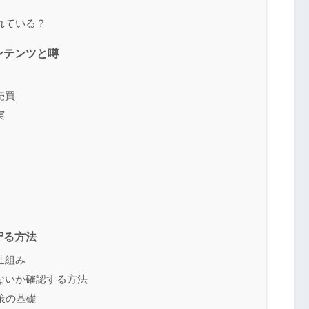
れている？
ンテンツと噂
売買
実
）
守る方法
仕組み
ないか確認する方法
策の基礎