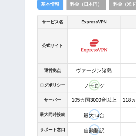
基本情報
料金（日本円）
料金（米ド
サービス名
ExpressVPN
公式サイト
ヴァージン諸島
運営拠点
ログポリシー
ノーログ
105カ国
3000台以上
118
サーバー
最大同時接続
最大14台
サポート窓口
自動翻訳